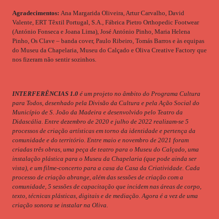
Agradecimentos:
Ana Margarida Oliveira, Artur Carvalho, David
Valente, ERT Têxtil Portugal, S.A., Fábrica Pietro Orthopedic Footwear
(António Fonseca e Joana Lima), José António Pinho, Maria Helena
Pinho, Os Clave – banda cover, Paulo Ribeiro, Tomás Barros e às equipas
do Museu da Chapelaria, Museu do Calçado e Oliva Creative Factory que
nos fizeram não sentir sozinhos.
INTERFERÊNCIAS 1.0
é um projeto no âmbito do Programa Cultura
para Todos, desenhado pela Divisão da Cultura e pela Ação Social do
Município de S. João da Madeira e desenvolvido pelo Teatro da
Didascália. Entre dezembro de 2020 e julho de 2022 realizam-se 5
processos de criação artísticas em torno da identidade e pertença da
comunidade e do território. Entre maio e novembro de 2021
foram
criadas três obras, uma peça de teatro para o Museu do Calçado, uma
instalação plástica para o Museu da Chapelaria (que pode ainda ser
vista), e um filme-concerto para a casa da Casa da Criatividade. Cada
processo de criação abrange, além das sessões de criação com a
comunidade, 5 sessões de capacitação que incidem nas áreas de corpo,
texto, técnicas plásticas, digitais e de mediação. Agora é a vez de uma
criação sonora se instalar na Oliva.