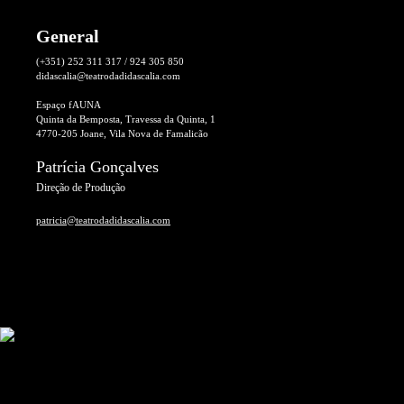
General
(+351) 252 311 317 / 924 305 850
didascalia@teatrodadidascalia.com
Espaço fAUNA
Quinta da Bemposta, Travessa da Quinta, 1
4770-205 Joane, Vila Nova de Famalicão
Patrícia Gonçalves
Direção de Produção
patricia@teatrodadidascalia.com