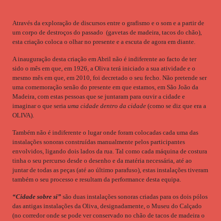
Através da exploração de discursos entre o grafismo e o som e a partir de
um corpo de destroços do passado (gavetas de madeira, tacos do chão),
esta criação coloca o olhar no presente e a escuta de agora em diante.
A inauguração desta criação em Abril não é indiferente ao facto de ter
sido o mês em que, em 1926, a Oliva terá iniciado a sua atividade e o
mesmo mês em que, em 2010, foi decretado o seu fecho. Não pretende ser
uma comemoração senão do presente em que estamos, em São João da
Madeira, com estas pessoas que se juntaram para ouvir a cidade e
imaginar o que seria
uma cidade dentro da cidade
(como se diz que era a
OLIVA).
Também não é indiferente o lugar onde foram colocadas cada uma das
instalações sonoras construídas manualmente pelos participantes
envolvidos, ligando dois lados da rua. Tal como cada máquina de costura
tinha o seu percurso desde o desenho e da matéria necessária, até ao
juntar de todas as peças (até ao último parafuso), estas instalações tiveram
também o seu processo e resultam da performance desta equipa.
“Cidade sobre si”
são duas instalações sonoras criadas para os dois pólos
das antigas instalações da Oliva, designadamente, o Museu do Calçado
(no corredor onde se pode ver conservado no chão de tacos de madeira o