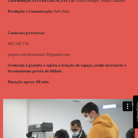
Coordenação INTERFERÊNCIAS 1.0:
Gisela Borges, Joana Galhano
Produção e Comunicação:
Inês Brás
Contactos p/reservas:
962 145 716
projeto.interferencias1.0@gmail.com
A entrada é gratuita e sujeita à lotação do espaço, sendo necessário o
levantamento prévio do bilhete.
Duração aprox: 80 min.
calen