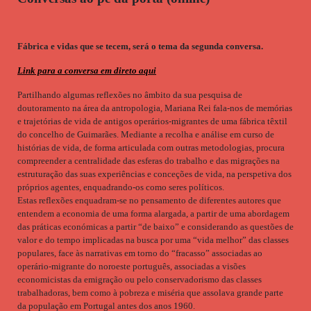
Fábrica e vidas que se tecem, será o tema da segunda conversa.
Link para a conversa em direto aqui
Partilhando algumas reflexões no âmbito da sua pesquisa de
doutoramento na área da antropologia, Mariana Rei fala-nos de memórias
e trajetórias de vida de antigos operários-migrantes de uma fábrica têxtil
do concelho de Guimarães. Mediante a recolha e análise em curso de
histórias de vida, de forma articulada com outras metodologias, procura
compreender a centralidade das esferas do trabalho e das migrações na
estruturação das suas experiências e conceções de vida, na perspetiva dos
próprios agentes, enquadrando-os como seres políticos.
Estas reflexões enquadram-se no pensamento de diferentes autores que
entendem a economia de uma forma alargada, a partir de uma abordagem
das práticas económicas a partir “de baixo” e considerando as questões de
valor e do tempo implicadas na busca por uma “vida melhor” das classes
populares, face às narrativas em torno do “fracasso” associadas ao
operário-migrante do noroeste português, associadas a visões
economicistas da emigração ou pelo conservadorismo das classes
trabalhadoras, bem como à pobreza e miséria que assolava grande parte
da população em Portugal antes dos anos 1960.