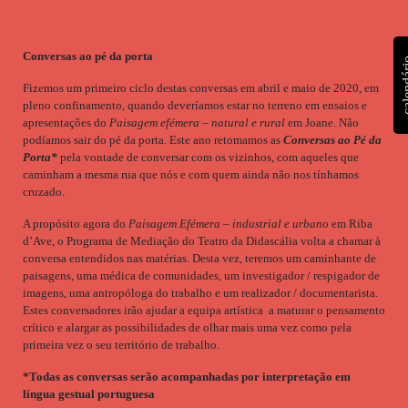
Conversas ao pé da porta
calen
Fizemos um primeiro ciclo destas conversas em abril e maio de 2020, em
pleno confinamento, quando deveríamos estar no terreno em ensaios e
apresentações do
Paisagem efémera – natural e rural
em Joane. Não
podíamos sair do pé da porta. Este ano retomamos as
Conversas ao Pé da
Porta*
pela vontade de conversar com os vizinhos, com aqueles que
caminham a mesma rua que nós e com quem ainda não nos tínhamos
cruzado.
A propósito agora do
Paisagem Efémera – industrial e urbano
em Riba
d’Ave, o Programa de Mediação do Teatro da Didascália volta a chamar à
conversa entendidos nas matérias. Desta vez, teremos um caminhante de
paisagens, uma médica de comunidades, um investigador / respigador de
imagens, uma antropóloga do trabalho e um realizador / documentarista.
Estes conversadores irão ajudar a equipa artística a maturar o pensamento
crítico e alargar as possibilidades de olhar mais uma vez como pela
primeira vez o seu território de trabalho.
*Todas as conversas serão acompanhadas por interpretação em
língua gestual portuguesa