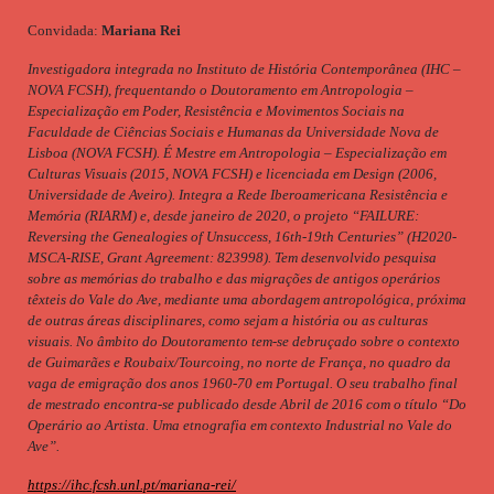
Convidada:
Mariana Rei
Investigadora integrada no Instituto de História Contemporânea (IHC –
NOVA FCSH), frequentando o Doutoramento em Antropologia –
Especialização em Poder, Resistência e Movimentos Sociais na
Faculdade de Ciências Sociais e Humanas da Universidade Nova de
Lisboa (NOVA FCSH). É Mestre em Antropologia – Especialização em
Culturas Visuais (2015, NOVA FCSH) e licenciada em Design (2006,
Universidade de Aveiro). Integra a Rede Iberoamericana Resistência e
Memória (RIARM) e, desde janeiro de 2020, o projeto “FAILURE:
Reversing the Genealogies of Unsuccess, 16th-19th Centuries” (H2020-
MSCA-RISE, Grant Agreement: 823998). Tem desenvolvido pesquisa
sobre as memórias do trabalho e das migrações de antigos operários
têxteis do Vale do Ave, mediante uma abordagem antropológica, próxima
de outras áreas disciplinares, como sejam a história ou as culturas
visuais. No âmbito do Doutoramento tem-se debruçado sobre o contexto
de Guimarães e Roubaix/Tourcoing, no norte de França, no quadro da
vaga de emigração dos anos 1960-70 em Portugal. O seu trabalho final
de mestrado encontra-se publicado desde Abril de 2016 com o título “Do
Operário ao Artista. Uma etnografia em contexto Industrial no Vale do
Ave”.
https://ihc.fcsh.unl.pt/mariana-rei/