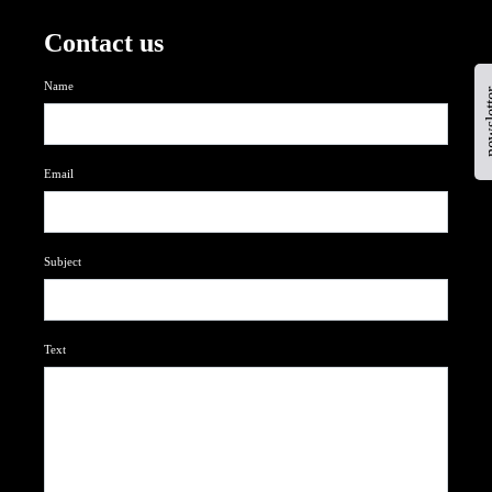
Contact us
Name
newsl
Email
Subject
Text