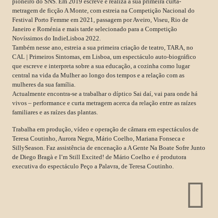
pioneiro do SNS. Em 2019 escreve e realiza a sua primeira curta-
metragem de ficção A Monte, com estreia na Competição Nacional do
Festival Porto Femme em 2021, passagem por Aveiro, Viseu, Rio de
Janeiro e Roménia e mais tarde selecionado para a Competição
Novíssimos do IndieLisboa 2022.
Também nesse ano, estreia a sua primeira criação de teatro, TARA, no
CAL | Primeiros Sintomas, em Lisboa, um espectáculo auto-biográfico
que escreve e interpreta sobre a sua educação, a cozinha como lugar
central na vida da Mulher ao longo dos tempos e a relação com as
mulheres da sua família.
Actualmente encontra-se a trabalhar o díptico Sai daí, vai para onde há
vivos – performance e curta metragem acerca da relação entre as raízes
familiares e as raízes das plantas.
Trabalha em produção, vídeo e operação de câmara em espectáculos de
Teresa Coutinho, Aurora Negra, Mário Coelho, Mariana Fonseca e
SillySeason. Faz assistência de encenação a A Gente Na Boate Sofre Junto
de Diego Bragà e I’m Still Excited! de Mário Coelho e é produtora
executiva do espectáculo Peço a Palavra, de Teresa Coutinho.