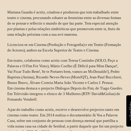
Mariana Guarda é actriz, criadora e produtora que tem trabalhado entre
teatro e cinema, procurando esbater as fronteiras entre as diversas formas
de se pensar e reflectir o mundo de que faz parte. Tem especial atenção
por plantas e pelas relações simbióticas que promovem entre si, fruto de
uma relação próxima com a sua avó materna.
Licenciou-se em Cinema (Produção e Fotografia) e em Teatro (Formação
de Actores), ambos na Escola Superior de Teatro e Cinema.
Em teatro, colaborou como actriz com Teresa Coutinho (SOLO, Peço a
Palavra e O Fim Foi Visto), Mário Coelho (É Difícil para Mim Dançar!,
Vai Ficar Tudo Bem!, Se te Portares bem, vamos ao McDonalds!), Pedro
Baptista (Anima), Ricardo Neves-Neves (MotelQT), Jean-Paul Bucchieri,
Bruno Bravo, Álvaro Correia Maria João Vicente e Carlos J. Pessoa.
Em cinema destaca o projecto Diálogos Depois do Fim, de Tiago Guedes.
Em Televisão integrou o elenco de 3 Mulheres (RTP/ David&Golias) de
Fernando Vendrell.
calen
A par do trabalho como actriz, escreve e desenvolve projectos tanto em
cinema como teatro. Em 2014 realiza o documentário Já Voa a Palavra
Casa, sobre um conjunto de pessoas com doença mental que partilha a
vida numa casa na cidade de Setúbal, a partir daquele que foi um projecto