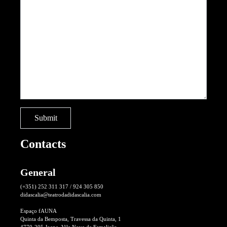
Contacts
General
(+351) 252 311 317 / 924 305 850
didascalia@teatrodadidascalia.com
Espaço fAUNA
Quinta da Bemposta, Travessa da Quinta, 1
4770-205 Joane, Vila Nova de Famalicão