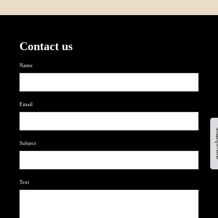
Contact us
Name
Email
newsl
Subject
Text