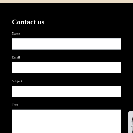
Contact us
Name
Email
Subject
Text
newsl