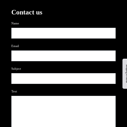
Contact us
Name
Email
newsl
Subject
Text