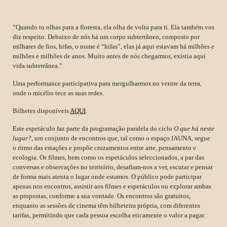
“Quando tu olhas para a floresta, ela olha de volta para ti. Ela também vos
diz respeito. Debaixo de nós há um corpo subterrâneo, composto por
milhares de fios, hifas, o nome é “hifas”, elas já aqui estavam há milhões e
milhões e milhões de anos. Muito antes de nós chegarmos, existia aqui
vida subterrânea.”
Uma performance participativa para mergulharmos no ventre da terra,
onde o micélio tece as suas redes.
Bilhetes disponíveis
AQUI
.
Este espetáculo faz parte da programação paralela do ciclo
O que há neste
lugar?
, um conjunto de encontros que, tal como o espaço fAUNA, segue
o ritmo das estações e propõe cruzamentos entre arte, pensamento e
ecologia. Os filmes, bem como os espetáculos seleccionados, a par das
conversas e observações no território, desafiam-nos a ver, escutar e pensar
de forma mais atenta o lugar onde estamos. O público pode participar
apenas nos encontros, assistir aos filmes e espetáculos ou explorar ambas
as propostas, conforme a sua vontade. Os encontros são gratuitos,
enquanto as sessões de cinema têm bilheteira própria, com diferentes
tarifas, permitindo que cada pessoa escolha eticamente o valor a pagar.