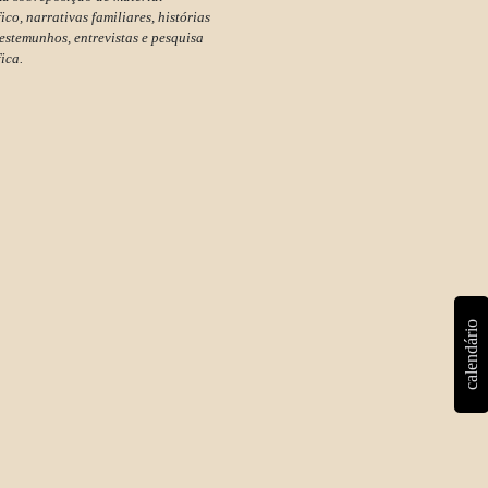
co, narrativas familiares, histórias
testemunhos, entrevistas e pesquisa
ica.
calendário