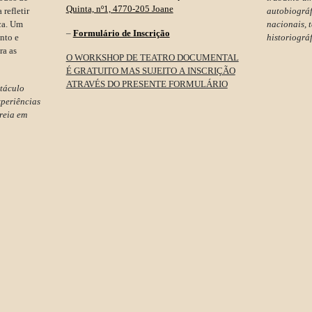
Quinta, nº1, 4770-205 Joane
 refletir
autobiográfi
ca. Um
nacionais, 
–
Formulário de Inscrição
ento e
historiográf
ra as
O WORKSHOP DE TEATRO DOCUMENTAL
É GRATUITO MAS SUJEITO A INSCRIÇÃO
ATRAVÉS DO PRESENTE FORMULÁRIO
táculo
xperiências
reia em