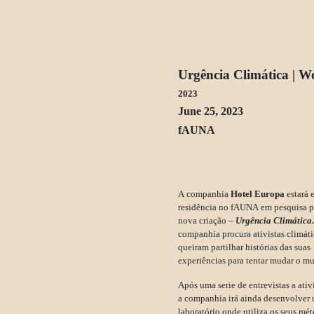
Urgência Climática | 
2023
June 25, 2023
fAUNA
A companhia
Hotel Europa
estará 
residência no fAUNA em pesquisa p
nova criação –
Urgência Climática
companhia procura ativistas climát
queiram partilhar histórias das suas
experiências para tentar mudar o m
Após uma serie de entrevistas a ativi
a companhia irá ainda desenvolver
laboratório onde utiliza os seus mé