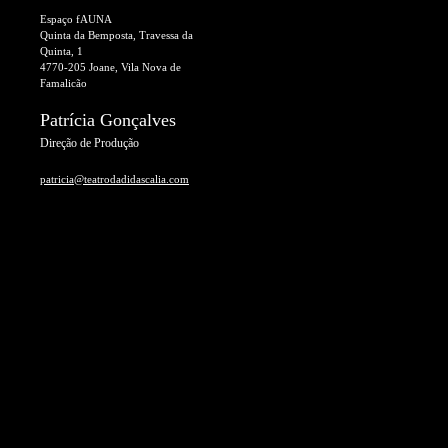
Espaço fAUNA
Quinta da Bemposta, Travessa da
Quinta, 1
4770-205 Joane, Vila Nova de
Famalicão
Patrícia Gonçalves
Direção de Produção
patricia@teatrodadidascalia.com