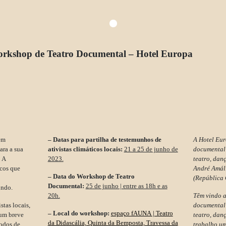
Workshop de Teatro Documental – Hotel Europa
em
– Datas para partilha de testemunhos de
A Hotel Eu
ara a sua
ativistas climáticos locais:
21 a 25 de junho de
documental 
.
A
2023.
teatro, dan
icos que
André Amáli
– Data do Workshop de Teatro
(República 
Documental:
25 de junho | entre as 18h e as
undo.
20h.
Têm vindo a
stas locais,
documental 
– Local do workshop:
espaço fAUNA | Teatro
 um breve
teatro, dan
da Didascália, Quinta da Bemposta, Travessa da
todos de
trabalho um