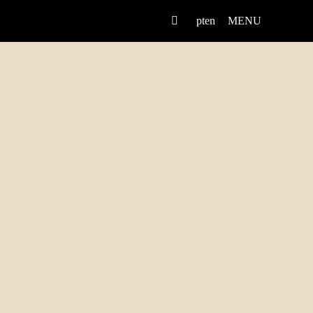
pt
en
MENU