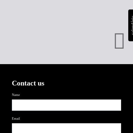
calen
Contact us
Name
Email