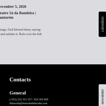
ecember 5, 2026
eatro Sá da Bandeira |
antarém
calendário
mage, God blessed them, saying:
h and subdue it. Rule over the fish
Contacts
newsletter
General
(+351) 252 311 317 / 924 305 850
didascalia@teatrodadidascalia.com