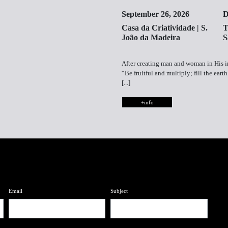
September 26, 2026
D
Casa da Criatividade | S.
T
João da Madeira
S
After creating man and woman in His i
“Be fruitful and multiply; fill the eart
[...]
+info
Email
Subject