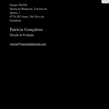
Espaço fAUNA
Quinta da Bemposta, Travessa da
Quinta, 1
4770-205 Joane, Vila Nova de
Famalicão
Patrícia Gonçalves
Direção de Produção
patricia@teatrodadidascalia.com