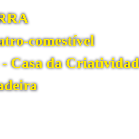
RRA
atro-comestível
 - Casa da Criativida
adeira