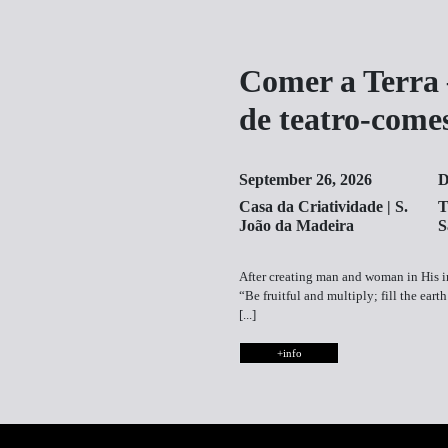
Comer a Terra
de teatro-comes
September 26, 2026
D
Casa da Criatividade | S.
T
João da Madeira
S
After creating man and woman in His i
“Be fruitful and multiply; fill the eart
[...]
+info