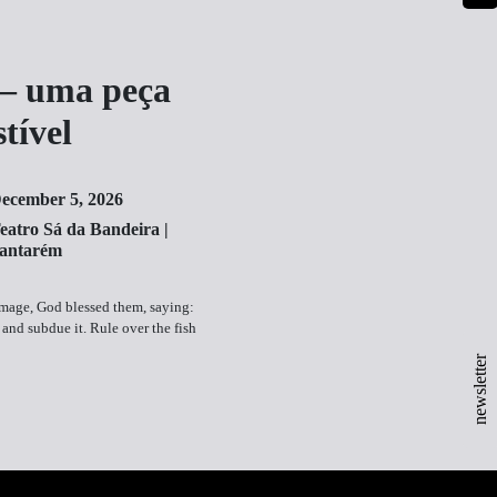
 – uma peça
tível
ecember 5, 2026
eatro Sá da Bandeira |
antarém
mage, God blessed them, saying:
h and subdue it. Rule over the fish
newsletter