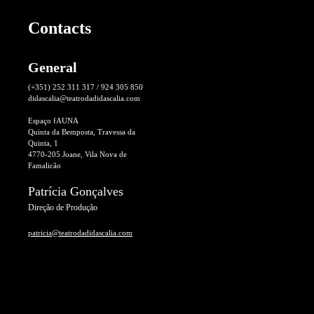
Contacts
General
(+351) 252 311 317 / 924 305 850
didascalia@teatrodadidascalia.com
Espaço fAUNA
Quinta da Bemposta, Travessa da
Quinta, 1
4770-205 Joane, Vila Nova de
Famalicão
Patrícia Gonçalves
Direção de Produção
patricia@teatrodadidascalia.com