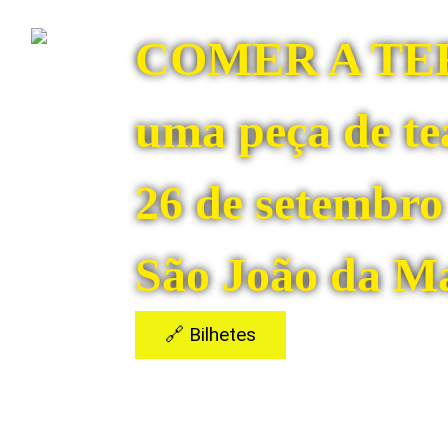
COMER A TE
uma peça de te
26 de setembro
São João da M
🔗 Bilhetes