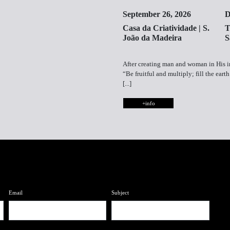
September 26, 2026
D
Casa da Criatividade | S.
T
João da Madeira
S
After creating man and woman in His i
“Be fruitful and multiply; fill the eart
[...]
+info
Email
Subject