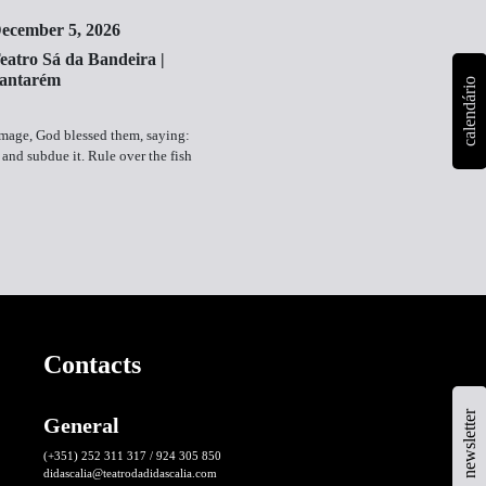
ecember 5, 2026
eatro Sá da Bandeira |
antarém
calendário
mage, God blessed them, saying:
h and subdue it. Rule over the fish
Contacts
newsletter
General
(+351) 252 311 317 / 924 305 850
didascalia@teatrodadidascalia.com