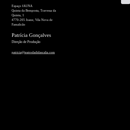
Espaço fAUNA
Quinta da Bemposta, Travessa da
Quinta, 1
4770-205 Joane, Vila Nova de
Famalicão
Patrícia Gonçalves
Direção de Produção
patricia@teatrodadidascalia.com